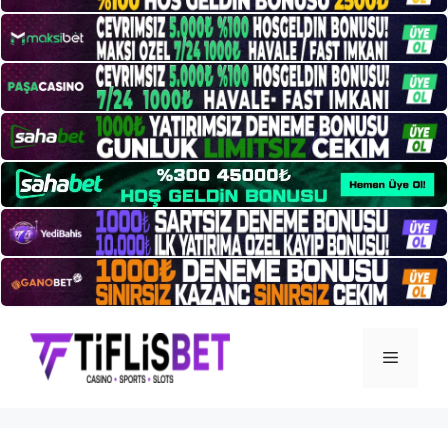
İçeriğe
atla
Menü