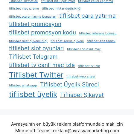
Tiflisbet Hizmetleri
tiflisbet hızlı çözümler
tiflisbet kalıcı kapatma
tiflisbet maç i̇zleme
tiflisbet miktar değişikliği
tiflisbet para yatırma
tiflisbet oturum açma bonusları
tiflisbet promosyon
tiflisbet promosyon kodu
tiflisbet referans bonusu
tiflisbet rulet güvenilirliği
tiflisbet servis güveni
tiflisbet site tanımı
tiflisbet slot oyunları
tiflisbet sorunsuz maç
Tiflisbet Telegram
tiflisbet tv canli maç izle
tiflisbet tv izle
Tiflisbet Twitter
tiflisbet web sitesi
Tiflisbet Üyelik Süreci
tiflisbet whatsapp
tiflisbet üyelik
Tiflisbet Şikayet
Avrasya'nın en büyük reklam platformunda olmak için
Microsoft Teams:
reklam@avrasyamarketing.com