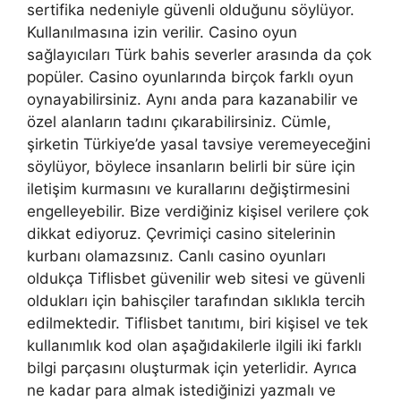
sertifika nedeniyle güvenli olduğunu söylüyor.
Kullanılmasına izin verilir. Casino oyun
sağlayıcıları Türk bahis severler arasında da çok
popüler. Casino oyunlarında birçok farklı oyun
oynayabilirsiniz. Aynı anda para kazanabilir ve
özel alanların tadını çıkarabilirsiniz. Cümle,
şirketin Türkiye’de yasal tavsiye veremeyeceğini
söylüyor, böylece insanların belirli bir süre için
iletişim kurmasını ve kurallarını değiştirmesini
engelleyebilir. Bize verdiğiniz kişisel verilere çok
dikkat ediyoruz. Çevrimiçi casino sitelerinin
kurbanı olamazsınız. Canlı casino oyunları
oldukça Tiflisbet güvenilir web sitesi ve güvenli
oldukları için bahisçiler tarafından sıklıkla tercih
edilmektedir. Tiflisbet tanıtımı, biri kişisel ve tek
kullanımlık kod olan aşağıdakilerle ilgili iki farklı
bilgi parçasını oluşturmak için yeterlidir. Ayrıca
ne kadar para almak istediğinizi yazmalı ve