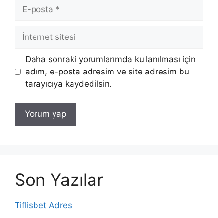
E-
posta
İnternet
sitesi
Daha sonraki yorumlarımda kullanılması için
adım, e-posta adresim ve site adresim bu
tarayıcıya kaydedilsin.
Son Yazılar
Tiflisbet Adresi