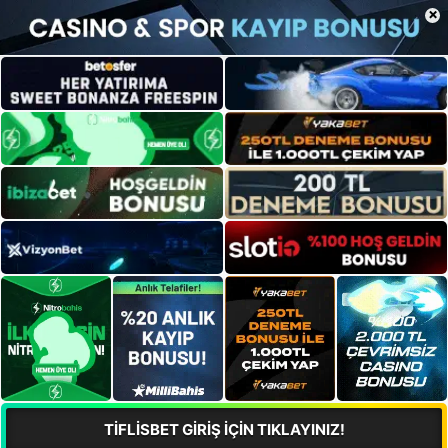
×
TİFLİSBET GİRİŞ İÇİN TIKLAYINIZ!