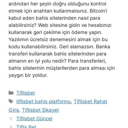
ardından her şeyin doğru olduğunu kontrol
etmek için anahtarı kullanmalısınız. Bitcoin’i
kabul eden bahis sitelerinden nasıl para
alabilirsiniz? Web sitesine gidin ve hesabınızı
kullanarak geri çekilme için ödeme yapın.
Yazılımın ücretsiz denemesini almak için bu
kodu kullanabilirsiniz. Geri alamazsın. Banka
transferi kullanarak bahis sitelerinden para
almanın en iyi yolu nedir? Para transferleri,
bahis sitelerinin müşterilerden para alması için
yaygın bir yoldur.
Kategoriler
Tiflisbet
Etiketler
tiflisbet bahis platformu
,
Tiflisbet Rahat
Giriş
,
Tiflisbet Şikayet
Tiflisbet Güncel
Tiflis Bet