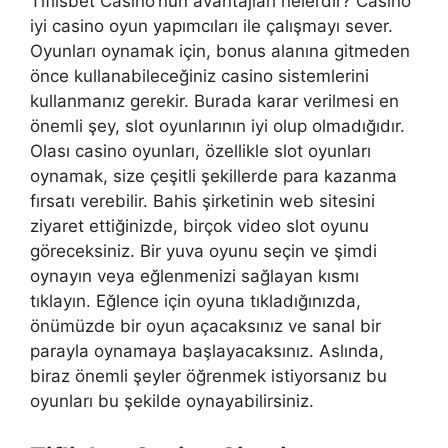
Tiflisbet Casino’nun avantajları nelerdir? Casino
iyi casino oyun yapımcıları ile çalışmayı sever.
Oyunları oynamak için, bonus alanına gitmeden
önce kullanabileceğiniz casino sistemlerini
kullanmanız gerekir. Burada karar verilmesi en
önemli şey, slot oyunlarının iyi olup olmadığıdır.
Olası casino oyunları, özellikle slot oyunları
oynamak, size çeşitli şekillerde para kazanma
fırsatı verebilir. Bahis şirketinin web sitesini
ziyaret ettiğinizde, birçok video slot oyunu
göreceksiniz. Bir yuva oyunu seçin ve şimdi
oynayın veya eğlenmenizi sağlayan kısmı
tıklayın. Eğlence için oyuna tıkladığınızda,
önümüzde bir oyun açacaksınız ve sanal bir
parayla oynamaya başlayacaksınız. Aslında,
biraz önemli şeyler öğrenmek istiyorsanız bu
oyunları bu şekilde oynayabilirsiniz.