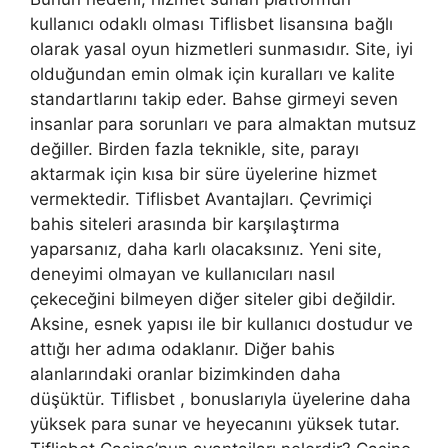
kullanıcı odaklı olması Tiflisbet lisansına bağlı
olarak yasal oyun hizmetleri sunmasıdır. Site, iyi
olduğundan emin olmak için kuralları ve kalite
standartlarını takip eder. Bahse girmeyi seven
insanlar para sorunları ve para almaktan mutsuz
değiller. Birden fazla teknikle, site, parayı
aktarmak için kısa bir süre üyelerine hizmet
vermektedir. Tiflisbet Avantajları. Çevrimiçi
bahis siteleri arasında bir karşılaştırma
yaparsanız, daha karlı olacaksınız. Yeni site,
deneyimi olmayan ve kullanıcıları nasıl
çekeceğini bilmeyen diğer siteler gibi değildir.
Aksine, esnek yapısı ile bir kullanıcı dostudur ve
attığı her adıma odaklanır. Diğer bahis
alanlarındaki oranlar bizimkinden daha
düşüktür. Tiflisbet , bonuslarıyla üyelerine daha
yüksek para sunar ve heyecanını yüksek tutar.