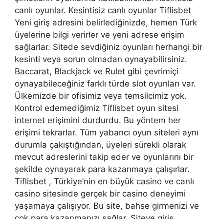
canlı oyunlar. Kesintisiz canlı oyunlar Tiflisbet
Yeni giriş adresini belirlediğinizde, hemen Türk
üyelerine bilgi verirler ve yeni adrese erişim
sağlarlar. Sitede sevdiğiniz oyunları herhangi bir
kesinti veya sorun olmadan oynayabilirsiniz.
Baccarat, Blackjack ve Rulet gibi çevrimiçi
oynayabileceğiniz farklı türde slot oyunları var.
Ülkemizde bir ofisimiz veya temsilcimiz yok.
Kontrol edemediğimiz Tiflisbet oyun sitesi
internet erişimini durdurdu. Bu yöntem her
erişimi tekrarlar. Tüm yabancı oyun siteleri aynı
durumla çakıştığından, üyeleri sürekli olarak
mevcut adreslerini takip eder ve oyunlarını bir
şekilde oynayarak para kazanmaya çalışırlar.
Tiflisbet , Türkiye’nin en büyük casino ve canlı
casino sitesinde gerçek bir casino deneyimi
yaşamaya çalışıyor. Bu site, bahse girmenizi ve
çok para kazanmanızı sağlar. Siteye giriş