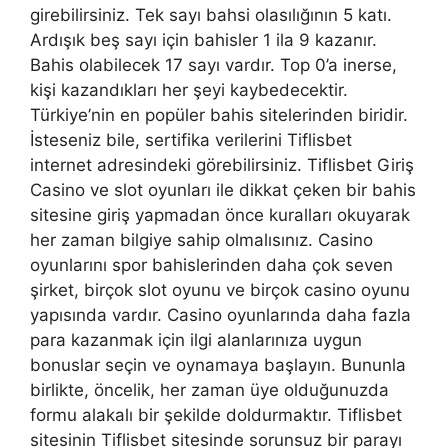
girebilirsiniz. Tek sayı bahsi olasılığının 5 katı.
Ardışık beş sayı için bahisler 1 ila 9 kazanır.
Bahis olabilecek 17 sayı vardır. Top 0’a inerse,
kişi kazandıkları her şeyi kaybedecektir.
Türkiye’nin en popüler bahis sitelerinden biridir.
İsteseniz bile, sertifika verilerini Tiflisbet
internet adresindeki görebilirsiniz. Tiflisbet Giriş
Casino ve slot oyunları ile dikkat çeken bir bahis
sitesine giriş yapmadan önce kuralları okuyarak
her zaman bilgiye sahip olmalısınız. Casino
oyunlarını spor bahislerinden daha çok seven
şirket, birçok slot oyunu ve birçok casino oyunu
yapısında vardır. Casino oyunlarında daha fazla
para kazanmak için ilgi alanlarınıza uygun
bonuslar seçin ve oynamaya başlayın. Bununla
birlikte, öncelik, her zaman üye olduğunuzda
formu alakalı bir şekilde doldurmaktır. Tiflisbet
sitesinin Tiflisbet sitesinde sorunsuz bir parayı