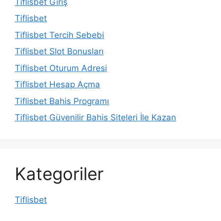
Tiflisbet Giriş
Tiflisbet
Tiflisbet Tercih Sebebi
Tiflisbet Slot Bonusları
Tiflisbet Oturum Adresi
Tiflisbet Hesap Açma
Tiflisbet Bahis Programı
Tiflisbet Güvenilir Bahis Siteleri İle Kazan
Kategoriler
Tiflisbet