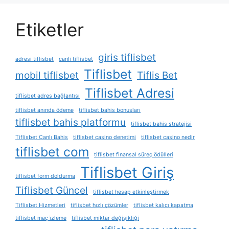
Etiketler
giris tiflisbet
adresi tiflisbet
canli tiflisbet
Tiflisbet
mobil tiflisbet
Tiflis Bet
Tiflisbet Adresi
tiflisbet adres bağlantısı
tiflisbet anında ödeme
tiflisbet bahis bonusları
tiflisbet bahis platformu
tiflisbet bahis stratejisi
Tiflisbet Canlı Bahis
tiflisbet casino denetimi
tiflisbet casino nedir
tiflisbet com
tiflisbet finansal süreç ödülleri
Tiflisbet Giriş
tiflisbet form doldurma
Tiflisbet Güncel
tiflisbet hesap etkinleştirmek
Tiflisbet Hizmetleri
tiflisbet hızlı çözümler
tiflisbet kalıcı kapatma
tiflisbet maç i̇zleme
tiflisbet miktar değişikliği