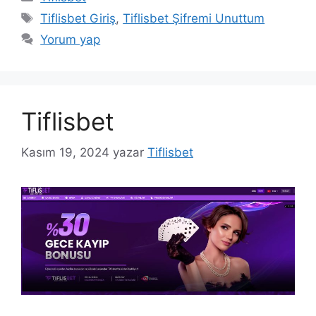
Etiketler
Tiflisbet Giriş
,
Tiflisbet Şifremi Unuttum
Yorum yap
Tiflisbet
Kasım 19, 2024
yazar
Tiflisbet