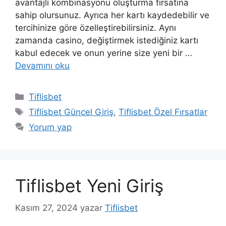
avantajlı kombinasyonu oluşturma fırsatına
sahip olursunuz. Ayrıca her kartı kaydedebilir ve
tercihinize göre özelleştirebilirsiniz. Aynı
zamanda casino, değiştirmek istediğiniz kartı
kabul edecek ve onun yerine size yeni bir …
Devamını oku
Kategoriler
Tiflisbet
Etiketler
Tiflisbet Güncel Giriş
,
Tiflisbet Özel Fırsatlar
Yorum yap
Tiflisbet Yeni Giriş
Kasım 27, 2024
yazar
Tiflisbet