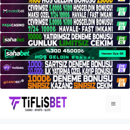
İçeriğe
atla
Menü