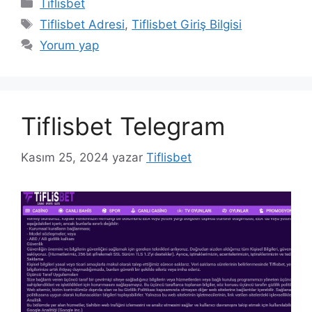
Kategoriler
Tiflisbet
Etiketler
Tiflisbet Adresi
,
Tiflisbet Giriş Bilgisi
Yorum yap
Tiflisbet Telegram
Kasım 25, 2024
yazar
Tiflisbet