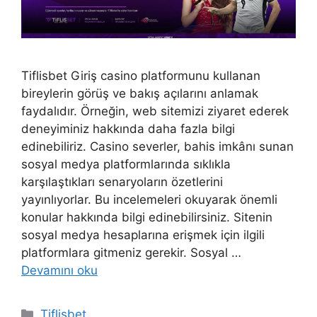
Tiflisbet Giriş casino platformunu kullanan
bireylerin görüş ve bakış açılarını anlamak
faydalıdır. Örneğin, web sitemizi ziyaret ederek
deneyiminiz hakkında daha fazla bilgi
edinebiliriz. Casino severler, bahis imkânı sunan
sosyal medya platformlarında sıklıkla
karşılaştıkları senaryoların özetlerini
yayınlıyorlar. Bu incelemeleri okuyarak önemli
konular hakkında bilgi edinebilirsiniz. Sitenin
sosyal medya hesaplarına erişmek için ilgili
platformlara gitmeniz gerekir. Sosyal …
Devamını oku
Kategoriler
Tiflisbet