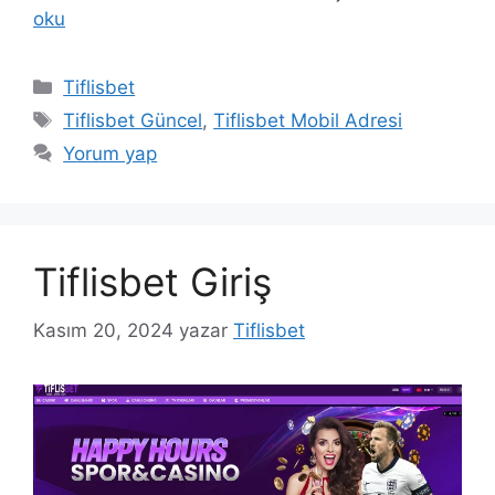
oku
Kategoriler
Tiflisbet
Etiketler
Tiflisbet Güncel
,
Tiflisbet Mobil Adresi
Yorum yap
Tiflisbet Giriş
Kasım 20, 2024
yazar
Tiflisbet