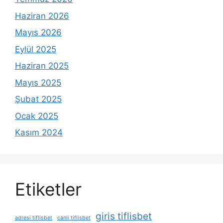
Haziran 2026
Mayıs 2026
Eylül 2025
Haziran 2025
Mayıs 2025
Şubat 2025
Ocak 2025
Kasım 2024
Etiketler
giris tiflisbet
adresi tiflisbet
canli tiflisbet