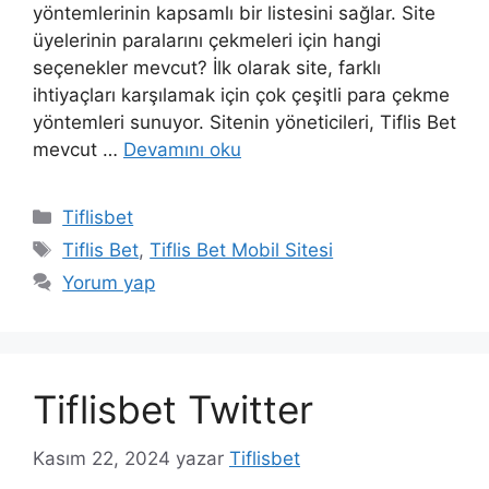
yöntemlerinin kapsamlı bir listesini sağlar. Site
üyelerinin paralarını çekmeleri için hangi
seçenekler mevcut? İlk olarak site, farklı
ihtiyaçları karşılamak için çok çeşitli para çekme
yöntemleri sunuyor. Sitenin yöneticileri, Tiflis Bet
mevcut …
Devamını oku
Kategoriler
Tiflisbet
Etiketler
Tiflis Bet
,
Tiflis Bet Mobil Sitesi
Yorum yap
Tiflisbet Twitter
Kasım 22, 2024
yazar
Tiflisbet