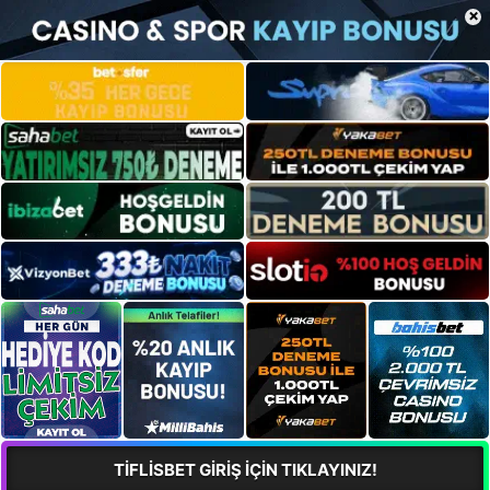
×
TİFLİSBET GİRİŞ İÇİN TIKLAYINIZ!