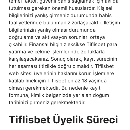
temel faktör, güvenli bahis sağlamak için akılda
tutulması gereken önemli hususlardır. Kişisel
bilgilerinizi yanlış girmeniz durumunda bahis
faaliyetlerinde bulunmanız zorlaşacaktır. İletişim
bilgilerinizin yanlış olması durumunda
doğrulama ve aktivasyon sorunları ortaya
çıkabilir. Finansal bilginiz eksikse Tiflisbet para
yatırma ve çekme işlemlerinde zorluklarla
karşılaşacaksınız. Sonuç olarak, kayıt sürecinin
her aşaması titizlikle doğru olmalıdır. Tiflisbet
web sitesi üyelerinin haklarını korur. İşlemlere
katılabilmek için Tiflisbet en az 18 yaşında
olması gerekmektedir. Bu nedenle kayıt
formuna, kimlik belgenizde yer alan doğum
tarihinizi girmeniz gerekmektedir.
Tiflisbet Üyelik Süreci