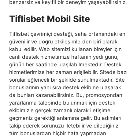
benzersiz ve keyifli bir deneyim yaşayabilirsiniz.
Tiflisbet Mobil Site
Tiflisbet çevrimiçi desteği, saha ortamındaki en
güvenilir ve doğru etkileşimlerden biri olarak
kabul edilir. Web sitemizi kullanan bireyler için
canlı destek hizmetimize haftanın yedi günü,
günün her saatinde ulaşılabilmektedir. Destek
hizmetlerimize her zaman erişilebilir. Sitede bazı
sorular eğlenceli bir şekilde sunulmaktadır. Site
bonuslarının yanı sıra destek ekibine ulaşarak
da bunları kazanabilirsiniz. Bu, promosyondan
yararlanma talebinde bulunmak için destek
ekibimizle gerçek zamanlı olarak iletişime
geçmeniz gerektiği anlamına gelir. Bu adımları
takip ederek sorunuzu iletebilir ve dilediğiniz
tüm bonuslardan hiçbir hata yapmadan