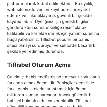
platform olarak kabul edilmektedir. Bu üyelik,
web sitemizde verilen kayıt adresini ziyaret
ederek ve linke tıklayarak güvenli bir şekilde
kaydedilebilir. Üyeliğiniz için gerekli bilgileri
gönderdikten sonra etkinliğe resmî olarak
katılabilir ve kar elde etmek için yatırım sürecine
başlayabilirsiniz. Tiflisbet popüler bir bahis
sitesi olmayı sürdürüyor ve sektörde başarılı bir
şekilde yer edinmiş durumda.
Tiflisbet Oturum Açma
Çevrimiçi bahis endüstrisinde mevcut zorlukların
farkında olmak önemlidir. Bahisçiler genellikle
farklı bahis sitelerini araştırmak için önemli
miktarda zaman harcarlar. Ancak güvenilir bir
bahisçi bulmak oldukça zor olabilir. Tiflisbet
güvenliği konumundan emindir ve bahis