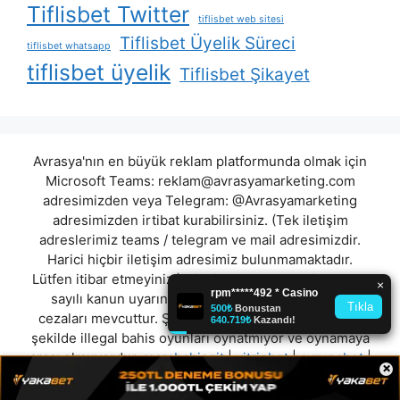
Tiflisbet Twitter
tiflisbet web sitesi
Tiflisbet Üyelik Süreci
tiflisbet whatsapp
tiflisbet üyelik
Tiflisbet Şikayet
Avrasya'nın en büyük reklam platformunda olmak için
Microsoft Teams:
reklam@avrasyamarketing.com
adresimizden veya Telegram: @Avrasyamarketing
adresimizden irtibat kurabilirsiniz. (Tek iletişim
adreslerimiz teams / telegram ve mail adresimizdir.
Harici hiçbir iletişim adresimiz bulunmamaktadır.
Lütfen itibar etmeyiniz.) Türkiye yasalarına göre 7258
sayılı kanun uyarınca yasa dışı bahis oynamanın
cezaları mevcuttur. Şu an bulunduğunuz site hiç bir
şekilde illegal bahis oyunları oynatmıyor ve oynamaya
aracı olmuyordur.
marsbahisgit
|
vitrinbet
|
avrupabet
|
×
luluslotsitesi
|
ilelebet
|
marsilyabet
|
sutbet
|
betkong