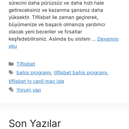
sürecini daha pürüzsüz ve daha hızlı hale
getireceksiniz ve kazanma şansınız daha
yüksektir. Tiflisbet ile zaman geçirerek,
büyümenize ve başarılı olmanıza yardımcı
olacak yeni beceriler ve fırsatlar
keşfedebilirsiniz. Aslında bu sistem …
Devamını
oku
Kategoriler
Tiflisbet
Etiketler
bahis programı
,
tiflisbet bahis programı
,
tiflisbet tv canli maç izle
Yorum yap
Son Yazılar