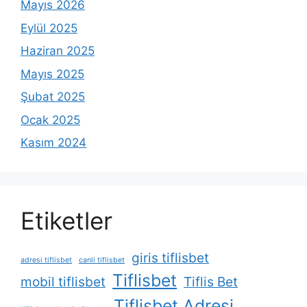
Mayıs 2026
Eylül 2025
Haziran 2025
Mayıs 2025
Şubat 2025
Ocak 2025
Kasım 2024
Etiketler
giris tiflisbet
adresi tiflisbet
canli tiflisbet
Tiflisbet
mobil tiflisbet
Tiflis Bet
Tiflisbet Adresi