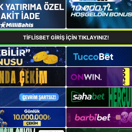
TİFLİSBET GİRİŞ İÇİN TIKLAYINIZ!