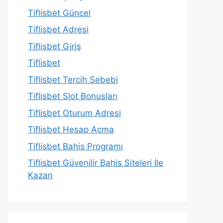
Tiflisbet Güncel
Tiflisbet Adresi
Tiflisbet Giriş
Tiflisbet
Tiflisbet Tercih Sebebi
Tiflisbet Slot Bonusları
Tiflisbet Oturum Adresi
Tiflisbet Hesap Açma
Tiflisbet Bahis Programı
Tiflisbet Güvenilir Bahis Siteleri İle
Kazan