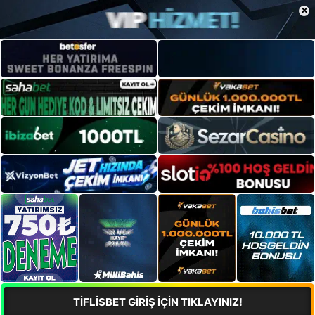
×
TİFLİSBET GİRİŞ İÇİN TIKLAYINIZ!