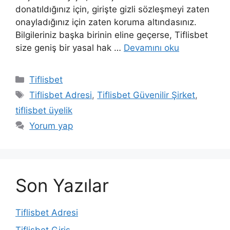
donatıldığınız için, girişte gizli sözleşmeyi zaten
onayladığınız için zaten koruma altındasınız.
Bilgileriniz başka birinin eline geçerse, Tiflisbet
size geniş bir yasal hak …
Devamını oku
Kategoriler
Tiflisbet
Etiketler
Tiflisbet Adresi
,
Tiflisbet Güvenilir Şirket
,
tiflisbet üyelik
Yorum yap
Son Yazılar
Tiflisbet Adresi
Tiflisbet Giriş