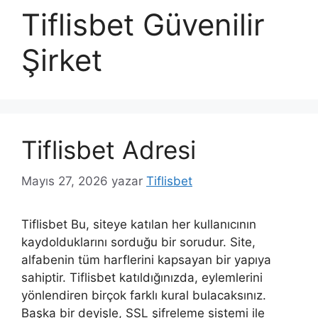
Tiflisbet Güvenilir
Şirket
Tiflisbet Adresi
Mayıs 27, 2026
yazar
Tiflisbet
Tiflisbet Bu, siteye katılan her kullanıcının
kaydolduklarını sorduğu bir sorudur. Site,
alfabenin tüm harflerini kapsayan bir yapıya
sahiptir. Tiflisbet katıldığınızda, eylemlerini
yönlendiren birçok farklı kural bulacaksınız.
Başka bir deyişle, SSL şifreleme sistemi ile