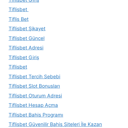
Tiflisbet
Tiflis Bet
Tiflisbet Şikayet
Tiflisbet Güncel
Tiflisbet Adresi
Tiflisbet Giriş
Tiflisbet
Tiflisbet Tercih Sebebi
Tiflisbet Slot Bonusları
Tiflisbet Oturum Adresi
Tiflisbet Hesap Açma
Tiflisbet Bahis Programı
Tiflisbet Güvenilir Bahis Siteleri İle Kazan