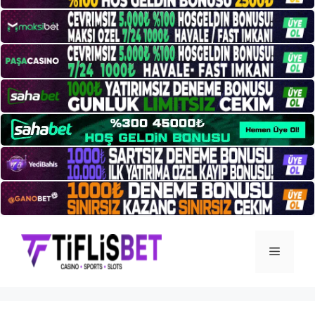
İçeriğe
atla
Menü