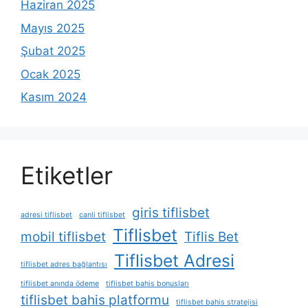
Haziran 2025
Mayıs 2025
Şubat 2025
Ocak 2025
Kasım 2024
Etiketler
giris tiflisbet
adresi tiflisbet
canli tiflisbet
Tiflisbet
mobil tiflisbet
Tiflis Bet
Tiflisbet Adresi
tiflisbet adres bağlantısı
tiflisbet anında ödeme
tiflisbet bahis bonusları
tiflisbet bahis platformu
tiflisbet bahis stratejisi